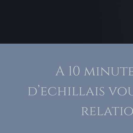
A 10 minut
d’echillais vo
relati