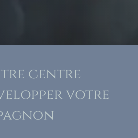
otre centre
évelopper votre
mpagnon