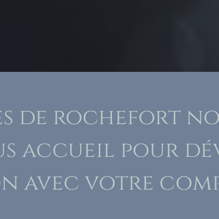
es de rochefort n
us accueil pour d
on avec votre co