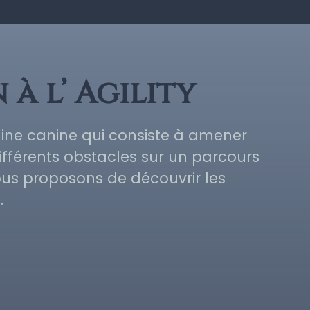
 à l’ Agility
ipline canine qui consiste à amener
ifférents obstacles sur un parcours
us proposons de découvrir les
.