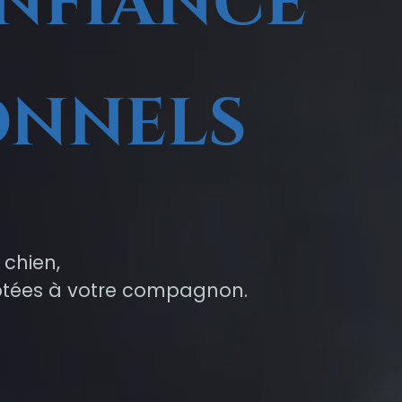
onfiance
onnels
chien,
daptées à votre compagnon.