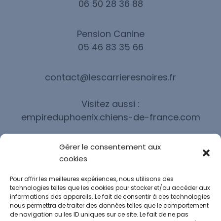
06 50 28 36 88
Pension Canine
05 46 83 35 66
contact@lescarrieresnoires.fr
Visitez aussi :
empireduphoenix.chiens-de-france.com
Gérer le consentement aux
cookies
Pour offrir les meilleures expériences, nous utilisons des
Les mentions légales
technologies telles que les cookies pour stocker et/ou accéder aux
informations des appareils. Le fait de consentir à ces technologies
nous permettra de traiter des données telles que le comportement
CONDITIONS GÉNÉRALES
de navigation ou les ID uniques sur ce site. Le fait de ne pas